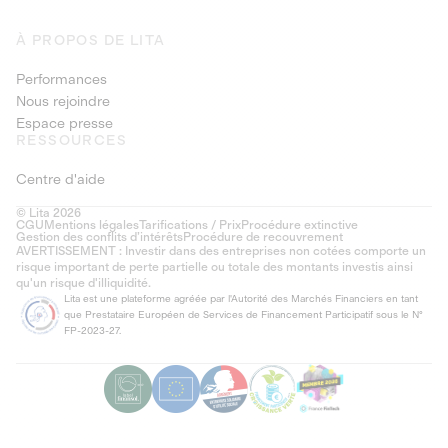
À PROPOS DE LITA
Performances
Nous rejoindre
Espace presse
RESSOURCES
Centre d'aide
© Lita 2026
CGU
Mentions légales
Tarifications / Prix
Procédure extinctive
Gestion des conflits d’intérêts
Procédure de recouvrement
AVERTISSEMENT : Investir dans des entreprises non cotées comporte un
risque important de perte partielle ou totale des montants investis ainsi
qu'un risque d'illiquidité.
Lita est une plateforme agréée par l'Autorité des Marchés Financiers en tant
que Prestataire Européen de Services de Financement Participatif sous le N°
FP-2023-27.