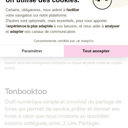
Plongez au cœur de la fabrique d'une autre économie,
Plateforme de Gestion du Consenteme
celle qui fait du bien à la planète et aux humains.
Certains, obligatoires, nous aident à
faciliter
votre navigation sur notre plateforme.
Axeptio consent
D'autres sont optionnels, mais essentiels, pour vous apporter
Découvrir notre média
l'
expérience la plus adaptée
à vos besoins, et nous aider à
analyser
et
adapter
nos canaux de communication.
Consentements certifiés par
Retour aux opportunités
Paramétrer
Tout accepter
Investir dans des entreprises comporte un risque de perte totale du capital
investi.
Tonbooktoo
Outil numérique simple et convivial de partage de
livres qui permet de vendre, prêter et donner ses
livres à ceux que nous croisons au quotidien
(voisins, collègues, amis...). Lire. Partager.