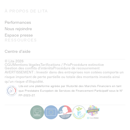
À PROPOS DE LITA
Performances
Nous rejoindre
Espace presse
RESSOURCES
Centre d'aide
© Lita 2026
CGU
Mentions légales
Tarifications / Prix
Procédure extinctive
Gestion des conflits d’intérêts
Procédure de recouvrement
AVERTISSEMENT : Investir dans des entreprises non cotées comporte un
risque important de perte partielle ou totale des montants investis ainsi
qu'un risque d'illiquidité.
Lita est une plateforme agréée par l'Autorité des Marchés Financiers en tant
que Prestataire Européen de Services de Financement Participatif sous le N°
FP-2023-27.