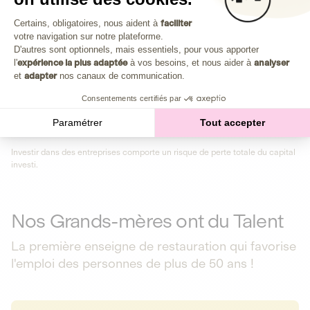
Plongez au cœur de la fabrique d'une autre économie,
Plateforme de Gestion du Consenteme
celle qui fait du bien à la planète et aux humains.
Certains, obligatoires, nous aident à
faciliter
votre navigation sur notre plateforme.
Axeptio consent
D'autres sont optionnels, mais essentiels, pour vous apporter
Découvrir notre média
l'
expérience la plus adaptée
à vos besoins, et nous aider à
analyser
et
adapter
nos canaux de communication.
Consentements certifiés par
Retour aux opportunités
Paramétrer
Tout accepter
Investir dans des entreprises comporte un risque de perte totale du capital
investi.
Nos Grands-mères ont du Talent
La première enseigne de restauration qui favorise
l'emploi des personnes de plus de 50 ans !