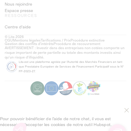
Nous rejoindre
Espace presse
RESSOURCES
Centre d'aide
© Lita 2026
CGU
Mentions légales
Tarifications / Prix
Procédure extinctive
Gestion des conflits d’intérêts
Procédure de recouvrement
AVERTISSEMENT : Investir dans des entreprises non cotées comporte un
risque important de perte partielle ou totale des montants investis ainsi
qu'un risque d'illiquidité.
Lita est une plateforme agréée par l'Autorité des Marchés Financiers en tant
que Prestataire Européen de Services de Financement Participatif sous le N°
FP-2023-27.
Pour pouvoir bénéficier de l’aide de notre chat, il vous est
nécessaire d’accepter les cookies de notre outil Hubspot.