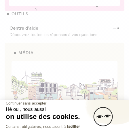
OUTILS
Centre d’aide
Découvrez toutes les réponses à vos questions
MÉDIA
Continuer sans accepter
Hé oui, nous aussi
on utilise des cookies.
La Fabrique de Lita
Plateforme de Gestion du Consenteme
Certains, obligatoires, nous aident à
faciliter