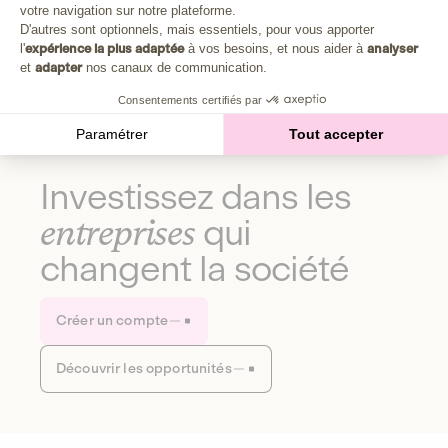
Plongez au cœur de la fabrique d'une autre économie,
votre navigation sur notre plateforme.
Axeptio consent
celle qui fait du bien à la planète et aux humains.
D'autres sont optionnels, mais essentiels, pour vous apporter
l'
expérience la plus adaptée
à vos besoins, et nous aider à
analyser
et
adapter
nos canaux de communication.
Découvrir notre média
Consentements certifiés par
Paramétrer
Tout accepter
Investissez dans les
entreprises
qui
changent la société
Créer un compte
Découvrir les opportunités