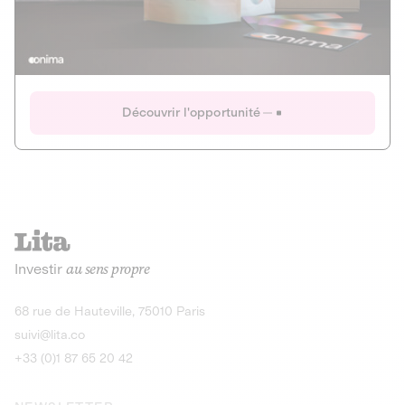
Actions
Gain potentiel
Ouverture imminente
IR 50% JEIR
150 0 B Ter
Onima
Découvrir l'opportunité
CAPITAL INVESTISSEMENT
MIEUX MANGER
AGRICULTURE ET ALIMENTATION
La deep-tech qui transforme la levure de bière en “super-
farine” durable et nutritive.
Actions
Investir
au sens propre
Gain potentiel
IR 50% JEIR
150 0 B Ter
Découvrir l'opportunité
68 rue de Hauteville, 75010 Paris
suivi@lita.co
+33 (0)1 87 65 20 42