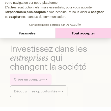
Plongez au cœur de la fabrique d'une autre économie,
votre navigation sur notre plateforme.
Axeptio consent
celle qui fait du bien à la planète et aux humains.
D'autres sont optionnels, mais essentiels, pour vous apporter
l'
expérience la plus adaptée
à vos besoins, et nous aider à
analyser
et
adapter
nos canaux de communication.
Découvrir notre média
Consentements certifiés par
Paramétrer
Tout accepter
Investissez dans les
entreprises
qui
changent la société
Créer un compte
Découvrir les opportunités