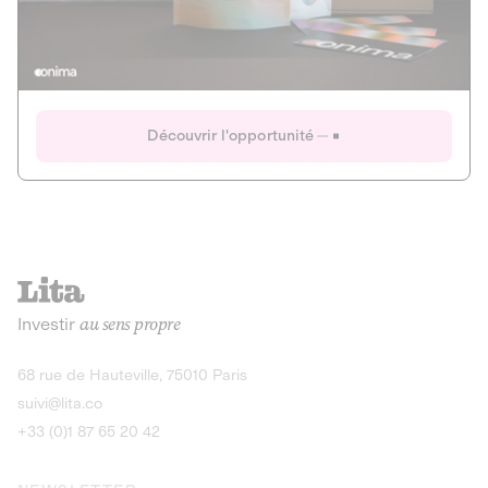
Actions
Gain potentiel
Ouverture imminente
IR 50% JEIR
150 0 B Ter
Onima
Découvrir l'opportunité
CAPITAL INVESTISSEMENT
MIEUX MANGER
AGRICULTURE ET ALIMENTATION
La deep-tech qui transforme la levure de bière en “super-
farine” durable et nutritive.
Actions
Investir
au sens propre
Gain potentiel
IR 50% JEIR
150 0 B Ter
Découvrir l'opportunité
68 rue de Hauteville, 75010 Paris
suivi@lita.co
+33 (0)1 87 65 20 42