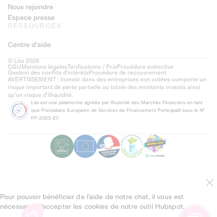
Nous rejoindre
Espace presse
RESSOURCES
Centre d'aide
© Lita 2026
CGU
Mentions légales
Tarifications / Prix
Procédure extinctive
Gestion des conflits d’intérêts
Procédure de recouvrement
AVERTISSEMENT : Investir dans des entreprises non cotées comporte un
risque important de perte partielle ou totale des montants investis ainsi
qu'un risque d'illiquidité.
Lita est une plateforme agréée par l'Autorité des Marchés Financiers en tant
que Prestataire Européen de Services de Financement Participatif sous le N°
FP-2023-27.
Pour pouvoir bénéficier de l’aide de notre chat, il vous est
nécessaire d’accepter les cookies de notre outil Hubspot.