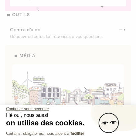
OUTILS
Centre d’aide
Découvrez toutes les réponses à vos questions
MÉDIA
Continuer sans accepter
Hé oui, nous aussi
on utilise des cookies.
La Fabrique de Lita
Plateforme de Gestion du Consenteme
Certains, obligatoires, nous aident à
faciliter