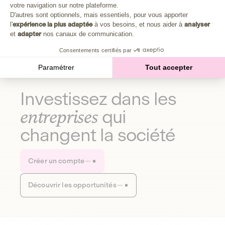
Plongez au cœur de la fabrique d'une autre économie,
votre navigation sur notre plateforme.
Axeptio consent
celle qui fait du bien à la planète et aux humains.
D'autres sont optionnels, mais essentiels, pour vous apporter
l'
expérience la plus adaptée
à vos besoins, et nous aider à
analyser
et
adapter
nos canaux de communication.
Découvrir notre média
Consentements certifiés par
Paramétrer
Tout accepter
Investissez dans les
entreprises
qui
changent la société
Créer un compte
Découvrir les opportunités