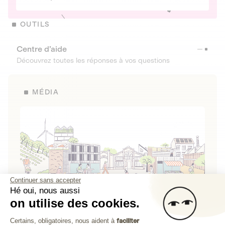
OUTILS
Centre d’aide
Découvrez toutes les réponses à vos questions
MÉDIA
Continuer sans accepter
Hé oui, nous aussi
on utilise des cookies.
La Fabrique de Lita
Plateforme de Gestion du Consenteme
Certains, obligatoires, nous aident à
faciliter