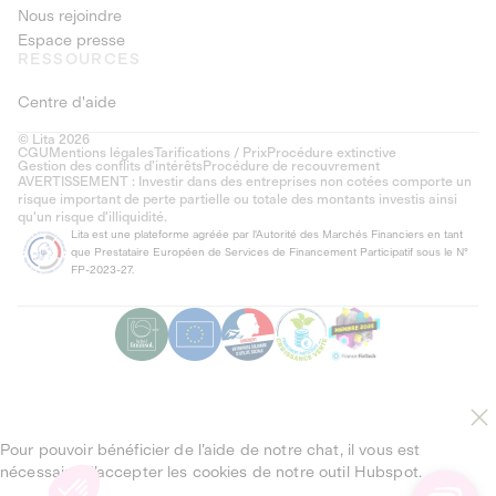
Nous rejoindre
Espace presse
RESSOURCES
Centre d'aide
© Lita 2026
CGU
Mentions légales
Tarifications / Prix
Procédure extinctive
Gestion des conflits d’intérêts
Procédure de recouvrement
AVERTISSEMENT : Investir dans des entreprises non cotées comporte un
risque important de perte partielle ou totale des montants investis ainsi
qu'un risque d'illiquidité.
Lita est une plateforme agréée par l'Autorité des Marchés Financiers en tant
que Prestataire Européen de Services de Financement Participatif sous le N°
FP-2023-27.
Pour pouvoir bénéficier de l’aide de notre chat, il vous est
nécessaire d’accepter les cookies de notre outil Hubspot.