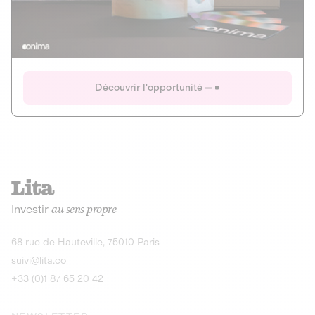
Actions
Gain potentiel
Ouverture imminente
IR 50% JEIR
150 0 B Ter
Onima
Découvrir l'opportunité
CAPITAL INVESTISSEMENT
MIEUX MANGER
AGRICULTURE ET ALIMENTATION
La deep-tech qui transforme la levure de bière en “super-
farine” durable et nutritive.
Actions
Investir
au sens propre
Gain potentiel
IR 50% JEIR
150 0 B Ter
Découvrir l'opportunité
68 rue de Hauteville, 75010 Paris
suivi@lita.co
+33 (0)1 87 65 20 42