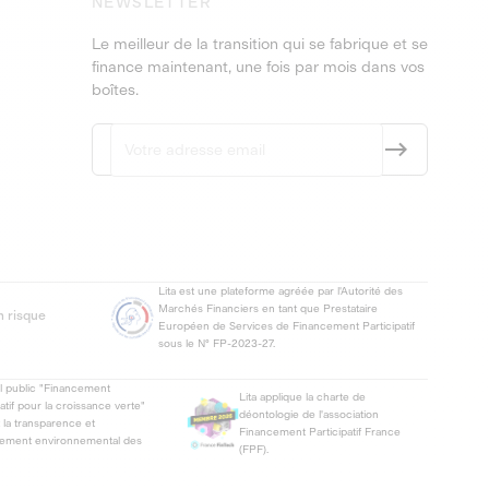
NEWSLETTER
Le meilleur de la transition qui se fabrique et se
finance maintenant, une fois par mois dans vos
boîtes.
Lita est une plateforme agréée par l'Autorité des
Marchés Financiers en tant que Prestataire
n risque
Européen de Services de Financement Participatif
sous le N° FP-2023-27.
el public "Financement
Lita applique la charte de
patif pour la croissance verte"
déontologie de l'association
t la transparence et
Financement Participatif France
gement environnemental des
(FPF).
.