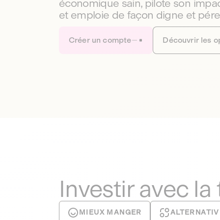
économique sain, pilote son impac
et emploie de façon digne et pér
Créer un compte
Découvrir les o
Investir avec la
MIEUX MANGER
ALTERNATIV