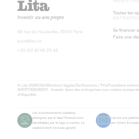
INVESTIS
Toutes les o
Investir
au sens propre
ENTREPRI
Se financer a
68 rue de Hauteville, 75010 Paris
Faire une d
suivi@lita.co
+33 (0)1 87 65 20 42
© Lita 2026
CGU
Mentions légales
Tarifications / Prix
Procédure extinct
AVERTISSEMENT : Investir dans des entreprises non cotées comporte un
d'illiquidité.
Les investissements solidaires
distingués par le label Finansol sont
Lita est une platef
identifiables par le logo ci-contre. Le
par l'Union Europé
capital investi n'est pas garanti.