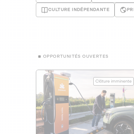
CULTURE INDÉPENDANTE
PR
OPPORTUNITÉS OUVERTES
Eranovum
Clôture imminente
ÉNERGIES RENOUVELABLES
1
AGIR POUR LE CLIMAT
Développeur d'infrastructures de
recharges pour véhicules électriques