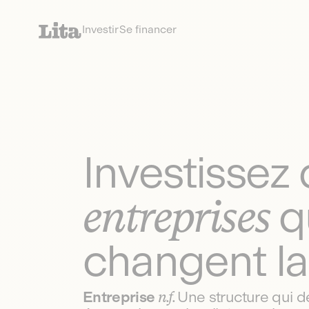
Investir
Se financer
Investissez 
entreprises
q
changent la
Entreprise
n.f.
Une structure qui 