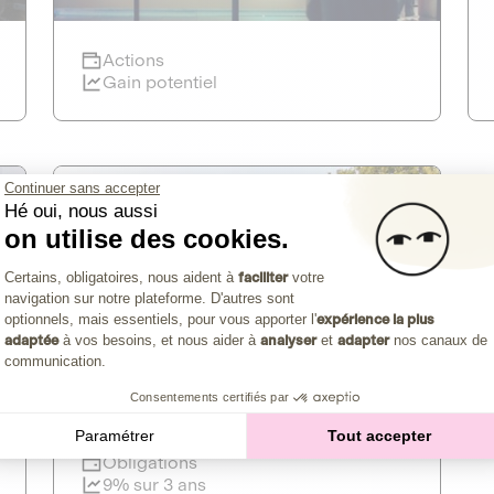
Clôture imminente
Actions
mk2 cinémas
Gain potentiel
CAPITAL INVESTISSEMENT
CULTURE INDÉPENDANTE
Continuer sans accepter
mylight Energy
Clôture imminente
Hé oui, nous aussi
CULTURE ET MÉDIAS
on utilise des cookies.
Plateforme de Gestion du Consentemen
DETTE PRIVÉE
Maison de cinéma indépendante de
Certains, obligatoires, nous aident à
faciliter
votre
Découvrir l'opportunité
référence en Europe
navigation sur notre plateforme. D'autres sont
1
PRÉSERVER NOS RESSOURCES
Axeptio consent
optionnels, mais essentiels, pour vous apporter l'
expérience la plus
adaptée
à vos besoins, et nous aider à
analyser
et
adapter
nos canaux de
Actions
Le leader français de la fourniture
communication.
Gain potentiel
d'électricité intelligente
Consentements certifiés par
Paramétrer
Tout accepter
Clôture imminente
Obligations
9% sur 3 ans