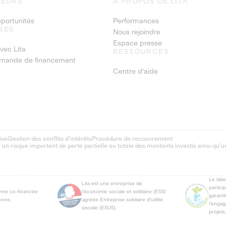
SEURS
À PROPOS DE LITA
pportunités
Performances
SES
Nous rejoindre
Espace presse
vec Lita
RESSOURCES
emande de financement
Centre d'aide
ive
Gestion des conflits d’intérêts
Procédure de recouvrement
 risque important de perte partielle ou totale des montants investis ainsi qu'u
Le lab
Lita est une entreprise de
partici
orme co-financée
l'économie sociale et solidaire (ESS)
garanti
enne.
agréée Entreprise solidaire d'utilité
l'enga
sociale (ESUS).
projets