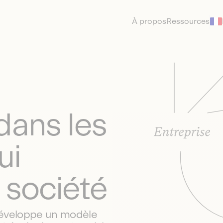
À propos
Ressources
dans les
ui
 société
développe un modèle