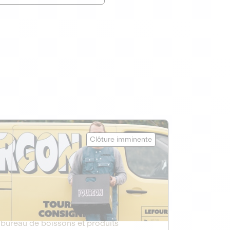
Le Fourgon
Clôture imminente
DETTE PRIVÉE
2
ÉCONOMIE CIRCULAIRE
Le service de livraison à domicile et au
bureau de boissons et produits