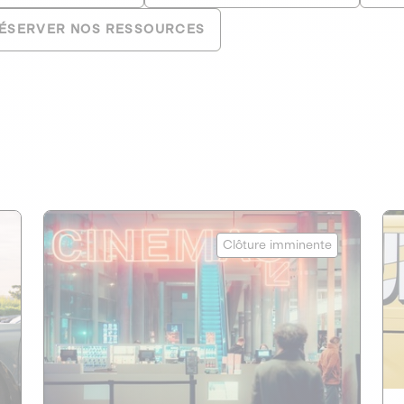
ÉSERVER NOS RESSOURCES
mk2 cinémas
Clôture imminente
CAPITAL INVESTISSEMENT
1
CULTURE INDÉPENDANTE
Maison de cinéma indépendante de
référence en Europe