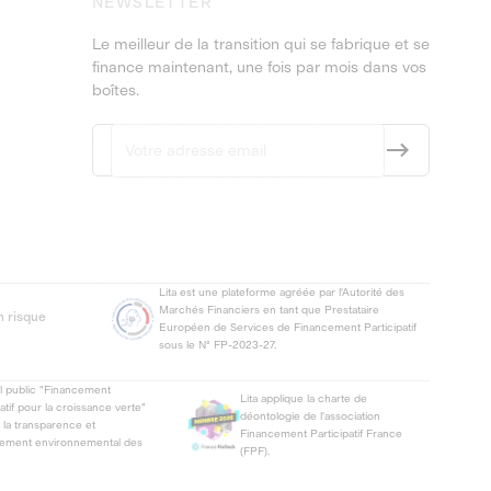
NEWSLETTER
Le meilleur de la transition qui se fabrique et se
finance maintenant, une fois par mois dans vos
boîtes.
Lita est une plateforme agréée par l'Autorité des
Marchés Financiers en tant que Prestataire
n risque
Européen de Services de Financement Participatif
sous le N° FP-2023-27.
el public "Financement
Lita applique la charte de
patif pour la croissance verte"
déontologie de l'association
t la transparence et
Financement Participatif France
gement environnemental des
(FPF).
.