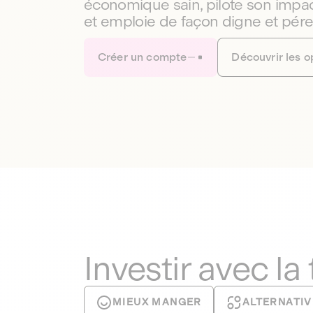
économique sain, pilote son impac
et emploie de façon digne et pér
Créer un compte
Découvrir les o
Investir avec la
MIEUX MANGER
ALTERNATIV