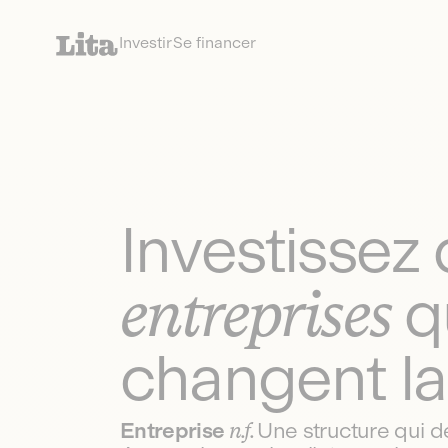
Investir
Se financer
Investissez 
entreprises
q
changent la
Entreprise
n.f.
Une structure qui 