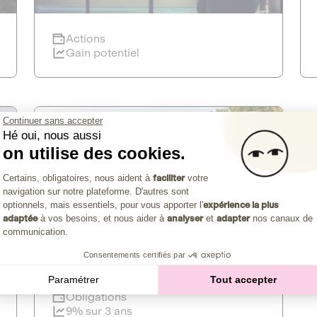
Clôture imminente
Actions
mk2 cinémas
Gain potentiel
CAPITAL INVESTISSEMENT
CULTURE INDÉPENDANTE
Continuer sans accepter
mylight Energy
Clôture imminente
Hé oui, nous aussi
CULTURE ET MÉDIAS
on utilise des cookies.
Plateforme de Gestion du Consentemen
DETTE PRIVÉE
Maison de cinéma indépendante de
Certains, obligatoires, nous aident à
faciliter
votre
Découvrir l'opportunité
référence en Europe
navigation sur notre plateforme. D'autres sont
1
PRÉSERVER NOS RESSOURCES
Axeptio consent
optionnels, mais essentiels, pour vous apporter l'
expérience la plus
adaptée
à vos besoins, et nous aider à
analyser
et
adapter
nos canaux de
Actions
Le leader français de la fourniture
communication.
Gain potentiel
d'électricité intelligente
Consentements certifiés par
Paramétrer
Tout accepter
Clôture imminente
Obligations
9% sur 3 ans