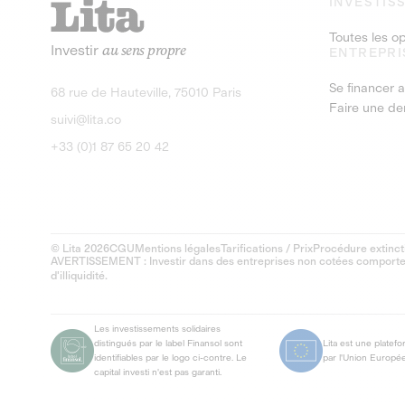
INVESTIS
Toutes les o
Investir
au sens propre
ENTREPRI
Se financer a
68 rue de Hauteville, 75010 Paris
Faire une d
suivi@lita.co
+33 (0)1 87 65 20 42
© Lita 2026
CGU
Mentions légales
Tarifications / Prix
Procédure extinct
AVERTISSEMENT : Investir dans des entreprises non cotées comporte un
d'illiquidité.
Les investissements solidaires
distingués par le label Finansol sont
Lita est une platef
identifiables par le logo ci-contre. Le
par l'Union Europé
capital investi n'est pas garanti.