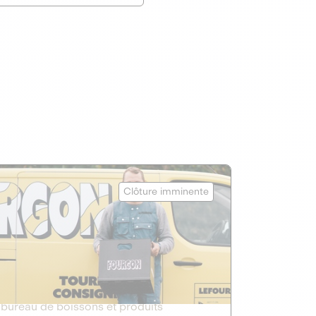
Le Fourgon
Clôture imminente
DETTE PRIVÉE
2
ÉCONOMIE CIRCULAIRE
Le service de livraison à domicile et au
bureau de boissons et produits