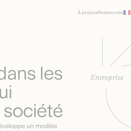
À propos
Ressources
dans les
ui
 société
développe un modèle