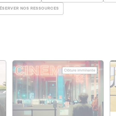
ÉSERVER NOS RESSOURCES
mk2 cinémas
Clôture imminente
CAPITAL INVESTISSEMENT
1
CULTURE INDÉPENDANTE
Maison de cinéma indépendante de
référence en Europe