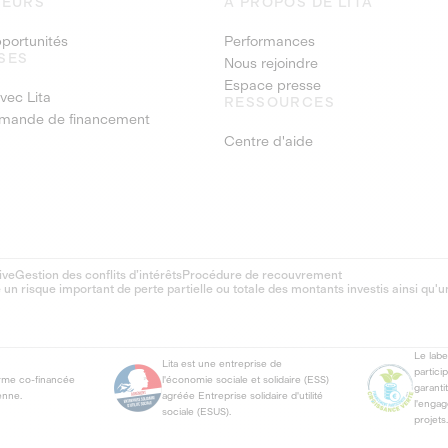
SEURS
À PROPOS DE LITA
pportunités
Performances
SES
Nous rejoindre
Espace presse
vec Lita
RESSOURCES
emande de financement
Centre d'aide
ive
Gestion des conflits d’intérêts
Procédure de recouvrement
 risque important de perte partielle ou totale des montants investis ainsi qu'u
Le lab
Lita est une entreprise de
partici
orme co-financée
l'économie sociale et solidaire (ESS)
garanti
enne.
agréée Entreprise solidaire d'utilité
l'enga
sociale (ESUS).
projets