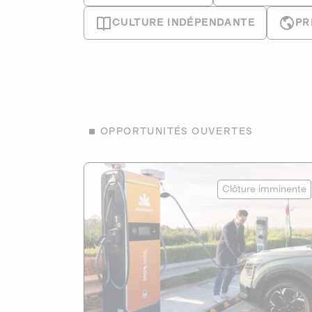
CULTURE INDÉPENDANTE
PR
OPPORTUNITÉS OUVERTES
Eranovum
Clôture imminente
ÉNERGIES RENOUVELABLES
1
AGIR POUR LE CLIMAT
Développeur d'infrastructures de
recharges pour véhicules électriques