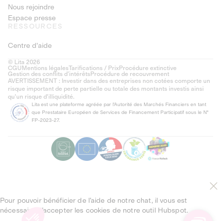
Nous rejoindre
Espace presse
RESSOURCES
Centre d'aide
© Lita 2026
CGU
Mentions légales
Tarifications / Prix
Procédure extinctive
Gestion des conflits d’intérêts
Procédure de recouvrement
AVERTISSEMENT : Investir dans des entreprises non cotées comporte un
risque important de perte partielle ou totale des montants investis ainsi
qu'un risque d'illiquidité.
Lita est une plateforme agréée par l'Autorité des Marchés Financiers en tant
que Prestataire Européen de Services de Financement Participatif sous le N°
FP-2023-27.
Pour pouvoir bénéficier de l’aide de notre chat, il vous est
nécessaire d’accepter les cookies de notre outil Hubspot.