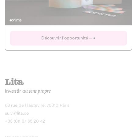
Actions
Gain potentiel
Ouverture imminente
IR 50% JEIR
150 0 B Ter
Onima
Découvrir l'opportunité
CAPITAL INVESTISSEMENT
MIEUX MANGER
AGRICULTURE ET ALIMENTATION
La deep-tech qui transforme la levure de bière en “super-
farine” durable et nutritive.
Actions
Investir
au sens propre
Gain potentiel
IR 50% JEIR
150 0 B Ter
Découvrir l'opportunité
68 rue de Hauteville, 75010 Paris
suivi@lita.co
+33 (0)1 87 65 20 42