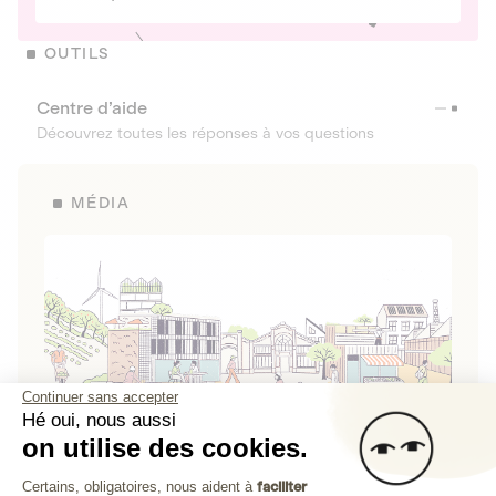
OUTILS
Centre d’aide
Découvrez toutes les réponses à vos questions
MÉDIA
Continuer sans accepter
Hé oui, nous aussi
on utilise des cookies.
La Fabrique de Lita
Plateforme de Gestion du Consenteme
Certains, obligatoires, nous aident à
faciliter