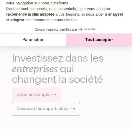
Plongez au cœur de la fabrique d'une autre économie,
votre navigation sur notre plateforme.
Axeptio consent
celle qui fait du bien à la planète et aux humains.
D'autres sont optionnels, mais essentiels, pour vous apporter
l'
expérience la plus adaptée
à vos besoins, et nous aider à
analyser
et
adapter
nos canaux de communication.
Découvrir notre média
Consentements certifiés par
Paramétrer
Tout accepter
Investissez dans les
entreprises
qui
changent la société
Créer un compte
Découvrir les opportunités