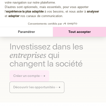
Plongez au cœur de la fabrique d'une autre économie,
votre navigation sur notre plateforme.
Axeptio consent
celle qui fait du bien à la planète et aux humains.
D'autres sont optionnels, mais essentiels, pour vous apporter
l'
expérience la plus adaptée
à vos besoins, et nous aider à
analyser
et
adapter
nos canaux de communication.
Découvrir notre média
Consentements certifiés par
Paramétrer
Tout accepter
Investissez dans les
entreprises
qui
changent la société
Créer un compte
Découvrir les opportunités