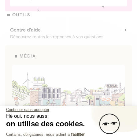
OUTILS
Centre d’aide
Découvrez toutes les réponses à vos questions
MÉDIA
Continuer sans accepter
Hé oui, nous aussi
on utilise des cookies.
La Fabrique de Lita
Plateforme de Gestion du Consenteme
Certains, obligatoires, nous aident à
faciliter