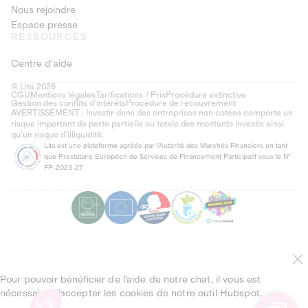
Nous rejoindre
Espace presse
RESSOURCES
Centre d'aide
© Lita 2026
CGU
Mentions légales
Tarifications / Prix
Procédure extinctive
Gestion des conflits d’intérêts
Procédure de recouvrement
AVERTISSEMENT : Investir dans des entreprises non cotées comporte un
risque important de perte partielle ou totale des montants investis ainsi
qu'un risque d'illiquidité.
Lita est une plateforme agréée par l'Autorité des Marchés Financiers en tant
que Prestataire Européen de Services de Financement Participatif sous le N°
FP-2023-27.
Pour pouvoir bénéficier de l’aide de notre chat, il vous est
nécessaire d’accepter les cookies de notre outil Hubspot.