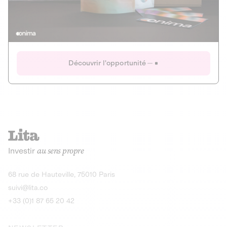
Actions
Gain potentiel
Ouverture imminente
IR 50% JEIR
150 0 B Ter
Onima
Découvrir l'opportunité
CAPITAL INVESTISSEMENT
MIEUX MANGER
AGRICULTURE ET ALIMENTATION
La deep-tech qui transforme la levure de bière en “super-
farine” durable et nutritive.
Actions
Investir
au sens propre
Gain potentiel
IR 50% JEIR
150 0 B Ter
Découvrir l'opportunité
68 rue de Hauteville, 75010 Paris
suivi@lita.co
+33 (0)1 87 65 20 42