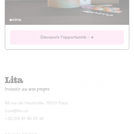
Actions
Gain potentiel
Ouverture imminente
IR 50% JEIR
150 0 B Ter
Onima
Découvrir l'opportunité
CAPITAL INVESTISSEMENT
MIEUX MANGER
AGRICULTURE ET ALIMENTATION
La deep-tech qui transforme la levure de bière en “super-
farine” durable et nutritive.
Actions
Investir
au sens propre
Gain potentiel
IR 50% JEIR
150 0 B Ter
Découvrir l'opportunité
68 rue de Hauteville, 75010 Paris
suivi@lita.co
+33 (0)1 87 65 20 42