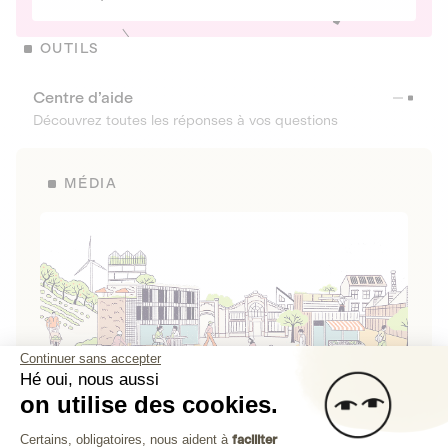
OUTILS
Centre d’aide
Découvrez toutes les réponses à vos questions
MÉDIA
Continuer sans accepter
Hé oui, nous aussi
on utilise des cookies.
La Fabrique de Lita
Plateforme de Gestion du Consenteme
Certains, obligatoires, nous aident à
faciliter