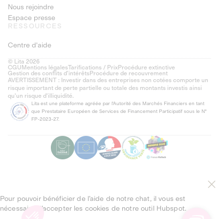
Nous rejoindre
Espace presse
RESSOURCES
Centre d'aide
© Lita 2026
CGU
Mentions légales
Tarifications / Prix
Procédure extinctive
Gestion des conflits d’intérêts
Procédure de recouvrement
AVERTISSEMENT : Investir dans des entreprises non cotées comporte un
risque important de perte partielle ou totale des montants investis ainsi
qu'un risque d'illiquidité.
Lita est une plateforme agréée par l'Autorité des Marchés Financiers en tant
que Prestataire Européen de Services de Financement Participatif sous le N°
FP-2023-27.
Pour pouvoir bénéficier de l’aide de notre chat, il vous est
nécessaire d’accepter les cookies de notre outil Hubspot.