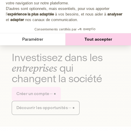
Plongez au cœur de la fabrique d'une autre économie,
votre navigation sur notre plateforme.
Axeptio consent
celle qui fait du bien à la planète et aux humains.
D'autres sont optionnels, mais essentiels, pour vous apporter
l'
expérience la plus adaptée
à vos besoins, et nous aider à
analyser
et
adapter
nos canaux de communication.
Découvrir notre média
Consentements certifiés par
Paramétrer
Tout accepter
Investissez dans les
entreprises
qui
changent la société
Créer un compte
Découvrir les opportunités