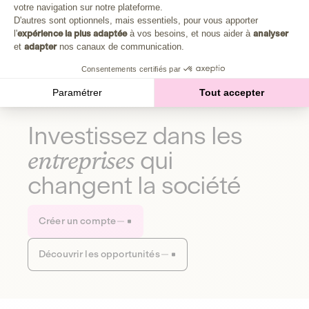
Plongez au cœur de la fabrique d'une autre économie,
votre navigation sur notre plateforme.
Axeptio consent
celle qui fait du bien à la planète et aux humains.
D'autres sont optionnels, mais essentiels, pour vous apporter
l'
expérience la plus adaptée
à vos besoins, et nous aider à
analyser
et
adapter
nos canaux de communication.
Découvrir notre média
Consentements certifiés par
Paramétrer
Tout accepter
Investissez dans les
entreprises
qui
changent la société
Créer un compte
Découvrir les opportunités