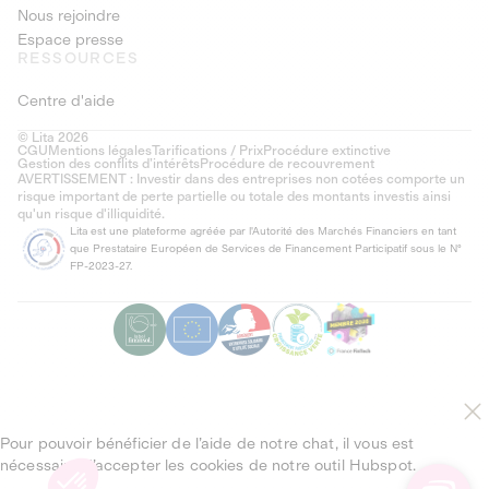
Nous rejoindre
Espace presse
RESSOURCES
Centre d'aide
© Lita 2026
CGU
Mentions légales
Tarifications / Prix
Procédure extinctive
Gestion des conflits d’intérêts
Procédure de recouvrement
AVERTISSEMENT : Investir dans des entreprises non cotées comporte un
risque important de perte partielle ou totale des montants investis ainsi
qu'un risque d'illiquidité.
Lita est une plateforme agréée par l'Autorité des Marchés Financiers en tant
que Prestataire Européen de Services de Financement Participatif sous le N°
FP-2023-27.
Pour pouvoir bénéficier de l’aide de notre chat, il vous est
nécessaire d’accepter les cookies de notre outil Hubspot.