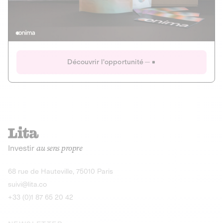
Actions
Gain potentiel
Ouverture imminente
IR 50% JEIR
150 0 B Ter
Onima
Découvrir l'opportunité
CAPITAL INVESTISSEMENT
MIEUX MANGER
AGRICULTURE ET ALIMENTATION
La deep-tech qui transforme la levure de bière en “super-
farine” durable et nutritive.
Actions
Investir
au sens propre
Gain potentiel
IR 50% JEIR
150 0 B Ter
Découvrir l'opportunité
68 rue de Hauteville, 75010 Paris
suivi@lita.co
+33 (0)1 87 65 20 42