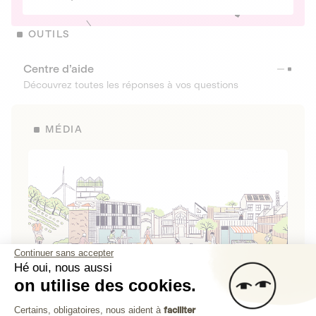
OUTILS
Centre d’aide
Découvrez toutes les réponses à vos questions
MÉDIA
Continuer sans accepter
Hé oui, nous aussi
on utilise des cookies.
La Fabrique de Lita
Plateforme de Gestion du Consenteme
Certains, obligatoires, nous aident à
faciliter