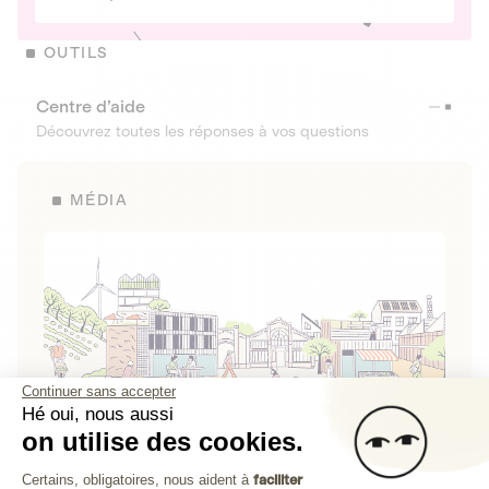
OUTILS
Centre d’aide
Découvrez toutes les réponses à vos questions
MÉDIA
Continuer sans accepter
Hé oui, nous aussi
on utilise des cookies.
La Fabrique de Lita
Plateforme de Gestion du Consenteme
Certains, obligatoires, nous aident à
faciliter