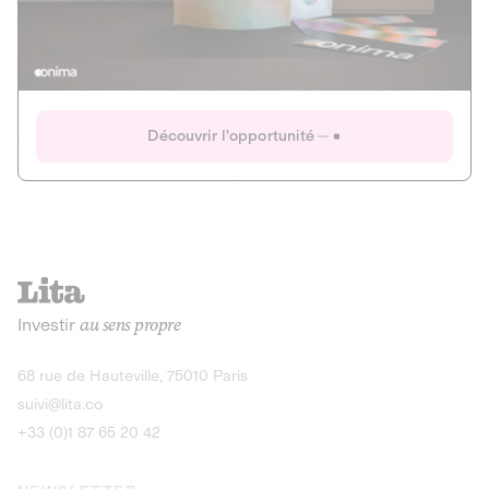
Actions
Gain potentiel
Ouverture imminente
IR 50% JEIR
150 0 B Ter
Onima
Découvrir l'opportunité
CAPITAL INVESTISSEMENT
MIEUX MANGER
AGRICULTURE ET ALIMENTATION
La deep-tech qui transforme la levure de bière en “super-
farine” durable et nutritive.
Actions
Investir
au sens propre
Gain potentiel
IR 50% JEIR
150 0 B Ter
Découvrir l'opportunité
68 rue de Hauteville, 75010 Paris
suivi@lita.co
+33 (0)1 87 65 20 42