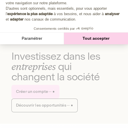
Plongez au cœur de la fabrique d'une autre économie,
votre navigation sur notre plateforme.
Axeptio consent
celle qui fait du bien à la planète et aux humains.
D'autres sont optionnels, mais essentiels, pour vous apporter
l'
expérience la plus adaptée
à vos besoins, et nous aider à
analyser
et
adapter
nos canaux de communication.
Découvrir notre média
Consentements certifiés par
Paramétrer
Tout accepter
Investissez dans les
entreprises
qui
changent la société
Créer un compte
Découvrir les opportunités