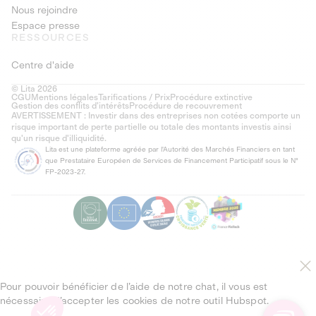
Nous rejoindre
Espace presse
RESSOURCES
Centre d'aide
© Lita 2026
CGU
Mentions légales
Tarifications / Prix
Procédure extinctive
Gestion des conflits d’intérêts
Procédure de recouvrement
AVERTISSEMENT : Investir dans des entreprises non cotées comporte un
risque important de perte partielle ou totale des montants investis ainsi
qu'un risque d'illiquidité.
Lita est une plateforme agréée par l'Autorité des Marchés Financiers en tant
que Prestataire Européen de Services de Financement Participatif sous le N°
FP-2023-27.
Pour pouvoir bénéficier de l’aide de notre chat, il vous est
nécessaire d’accepter les cookies de notre outil Hubspot.