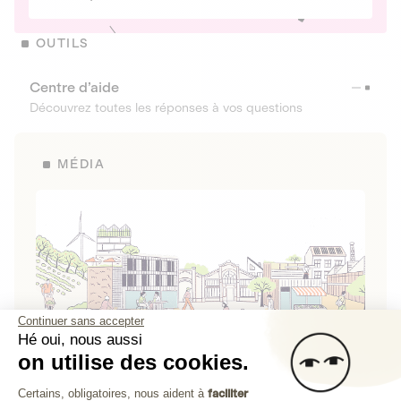
OUTILS
Centre d’aide
Découvrez toutes les réponses à vos questions
MÉDIA
Continuer sans accepter
Hé oui, nous aussi
on utilise des cookies.
La Fabrique de Lita
Plateforme de Gestion du Consenteme
Certains, obligatoires, nous aident à
faciliter