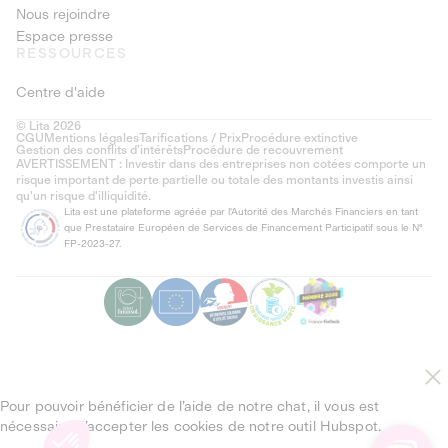
Nous rejoindre
Espace presse
RESSOURCES
Centre d'aide
© Lita 2026
CGU
Mentions légales
Tarifications / Prix
Procédure extinctive
Gestion des conflits d’intérêts
Procédure de recouvrement
AVERTISSEMENT : Investir dans des entreprises non cotées comporte un
risque important de perte partielle ou totale des montants investis ainsi
qu'un risque d'illiquidité.
Lita est une plateforme agréée par l'Autorité des Marchés Financiers en tant
que Prestataire Européen de Services de Financement Participatif sous le N°
FP-2023-27.
Pour pouvoir bénéficier de l’aide de notre chat, il vous est
nécessaire d’accepter les cookies de notre outil Hubspot.