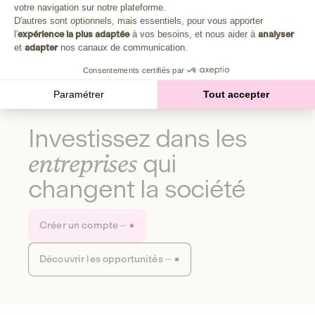
Plongez au cœur de la fabrique d'une autre économie,
votre navigation sur notre plateforme.
Axeptio consent
celle qui fait du bien à la planète et aux humains.
D'autres sont optionnels, mais essentiels, pour vous apporter
l'
expérience la plus adaptée
à vos besoins, et nous aider à
analyser
et
adapter
nos canaux de communication.
Découvrir notre média
Consentements certifiés par
Paramétrer
Tout accepter
Investissez dans les
entreprises
qui
changent la société
Créer un compte
Découvrir les opportunités