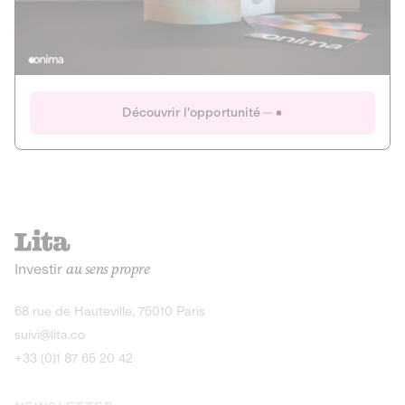
Actions
Gain potentiel
Ouverture imminente
IR 50% JEIR
150 0 B Ter
Onima
Découvrir l'opportunité
CAPITAL INVESTISSEMENT
MIEUX MANGER
AGRICULTURE ET ALIMENTATION
La deep-tech qui transforme la levure de bière en “super-
farine” durable et nutritive.
Actions
Investir
au sens propre
Gain potentiel
IR 50% JEIR
150 0 B Ter
Découvrir l'opportunité
68 rue de Hauteville, 75010 Paris
suivi@lita.co
+33 (0)1 87 65 20 42