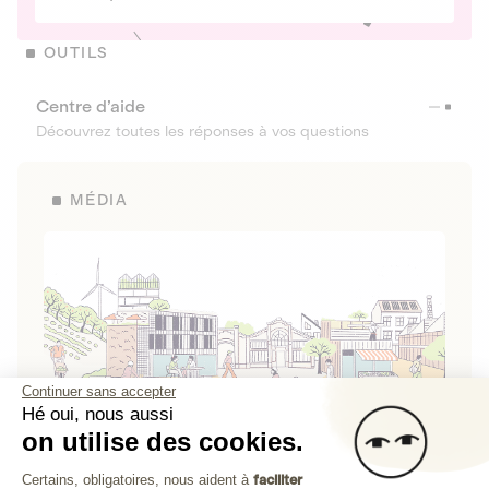
OUTILS
Centre d’aide
Découvrez toutes les réponses à vos questions
MÉDIA
Continuer sans accepter
Hé oui, nous aussi
on utilise des cookies.
La Fabrique de Lita
Plateforme de Gestion du Consenteme
Certains, obligatoires, nous aident à
faciliter