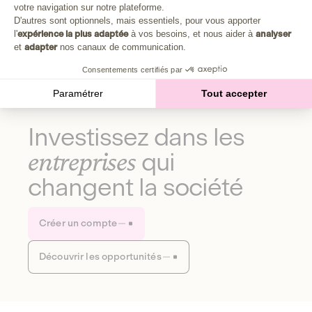
Plongez au cœur de la fabrique d'une autre économie,
votre navigation sur notre plateforme.
Axeptio consent
celle qui fait du bien à la planète et aux humains.
D'autres sont optionnels, mais essentiels, pour vous apporter
l'
expérience la plus adaptée
à vos besoins, et nous aider à
analyser
et
adapter
nos canaux de communication.
Découvrir notre média
Consentements certifiés par
Paramétrer
Tout accepter
Investissez dans les
entreprises
qui
changent la société
Créer un compte
Découvrir les opportunités