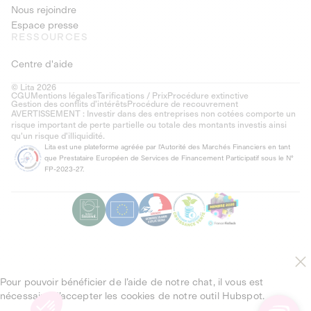
Nous rejoindre
Espace presse
RESSOURCES
Centre d'aide
© Lita 2026
CGU
Mentions légales
Tarifications / Prix
Procédure extinctive
Gestion des conflits d’intérêts
Procédure de recouvrement
AVERTISSEMENT : Investir dans des entreprises non cotées comporte un
risque important de perte partielle ou totale des montants investis ainsi
qu'un risque d'illiquidité.
Lita est une plateforme agréée par l'Autorité des Marchés Financiers en tant
que Prestataire Européen de Services de Financement Participatif sous le N°
FP-2023-27.
Pour pouvoir bénéficier de l’aide de notre chat, il vous est
nécessaire d’accepter les cookies de notre outil Hubspot.