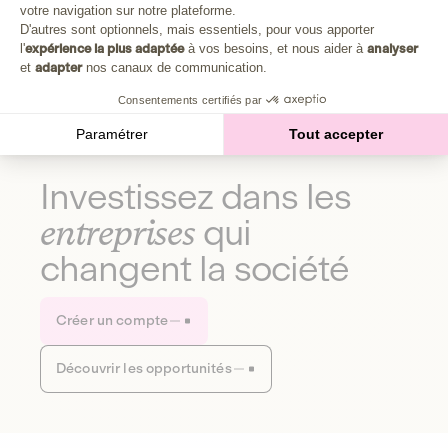
Plongez au cœur de la fabrique d'une autre économie,
votre navigation sur notre plateforme.
Axeptio consent
celle qui fait du bien à la planète et aux humains.
D'autres sont optionnels, mais essentiels, pour vous apporter
l'
expérience la plus adaptée
à vos besoins, et nous aider à
analyser
et
adapter
nos canaux de communication.
Découvrir notre média
Consentements certifiés par
Paramétrer
Tout accepter
Investissez dans les
entreprises
qui
changent la société
Créer un compte
Découvrir les opportunités