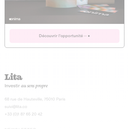
Actions
Gain potentiel
Ouverture imminente
IR 50% JEIR
150 0 B Ter
Onima
Découvrir l'opportunité
CAPITAL INVESTISSEMENT
MIEUX MANGER
AGRICULTURE ET ALIMENTATION
La deep-tech qui transforme la levure de bière en “super-
farine” durable et nutritive.
Actions
Investir
au sens propre
Gain potentiel
IR 50% JEIR
150 0 B Ter
Découvrir l'opportunité
68 rue de Hauteville, 75010 Paris
suivi@lita.co
+33 (0)1 87 65 20 42