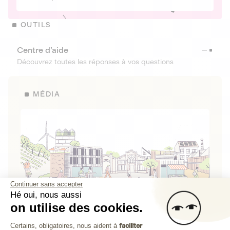
OUTILS
Centre d’aide
Découvrez toutes les réponses à vos questions
MÉDIA
Continuer sans accepter
Hé oui, nous aussi
on utilise des cookies.
La Fabrique de Lita
Plateforme de Gestion du Consenteme
Certains, obligatoires, nous aident à
faciliter