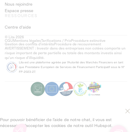
Nous rejoindre
Espace presse
RESSOURCES
Centre d'aide
© Lita 2026
CGU
Mentions légales
Tarifications / Prix
Procédure extinctive
Gestion des conflits d’intérêts
Procédure de recouvrement
AVERTISSEMENT : Investir dans des entreprises non cotées comporte un
risque important de perte partielle ou totale des montants investis ainsi
qu'un risque d'illiquidité.
Lita est une plateforme agréée par l'Autorité des Marchés Financiers en tant
que Prestataire Européen de Services de Financement Participatif sous le N°
FP-2023-27.
Pour pouvoir bénéficier de l’aide de notre chat, il vous est
nécessaire d’accepter les cookies de notre outil Hubspot.