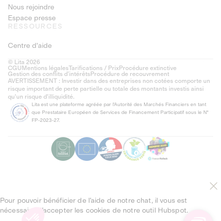
Nous rejoindre
Espace presse
RESSOURCES
Centre d'aide
© Lita 2026
CGU
Mentions légales
Tarifications / Prix
Procédure extinctive
Gestion des conflits d’intérêts
Procédure de recouvrement
AVERTISSEMENT : Investir dans des entreprises non cotées comporte un
risque important de perte partielle ou totale des montants investis ainsi
qu'un risque d'illiquidité.
Lita est une plateforme agréée par l'Autorité des Marchés Financiers en tant
que Prestataire Européen de Services de Financement Participatif sous le N°
FP-2023-27.
Pour pouvoir bénéficier de l’aide de notre chat, il vous est
nécessaire d’accepter les cookies de notre outil Hubspot.