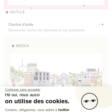
OUTILS
Centre d’aide
Découvrez toutes les réponses à vos questions
MÉDIA
Continuer sans accepter
Hé oui, nous aussi
on utilise des cookies.
La Fabrique de Lita
Plateforme de Gestion du Consenteme
Certains, obligatoires, nous aident à
faciliter