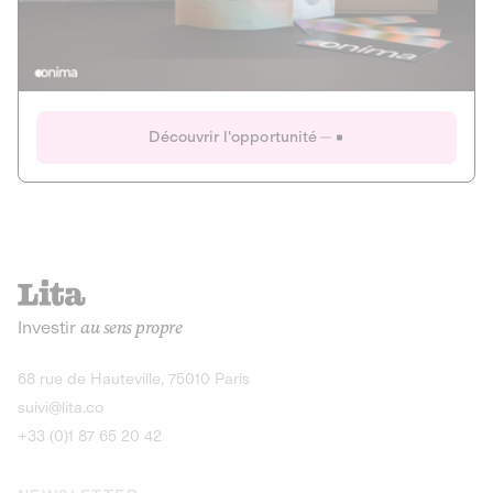
Actions
Gain potentiel
Ouverture imminente
IR 50% JEIR
150 0 B Ter
Onima
Découvrir l'opportunité
CAPITAL INVESTISSEMENT
MIEUX MANGER
AGRICULTURE ET ALIMENTATION
La deep-tech qui transforme la levure de bière en “super-
farine” durable et nutritive.
Actions
Investir
au sens propre
Gain potentiel
IR 50% JEIR
150 0 B Ter
Découvrir l'opportunité
68 rue de Hauteville, 75010 Paris
suivi@lita.co
+33 (0)1 87 65 20 42