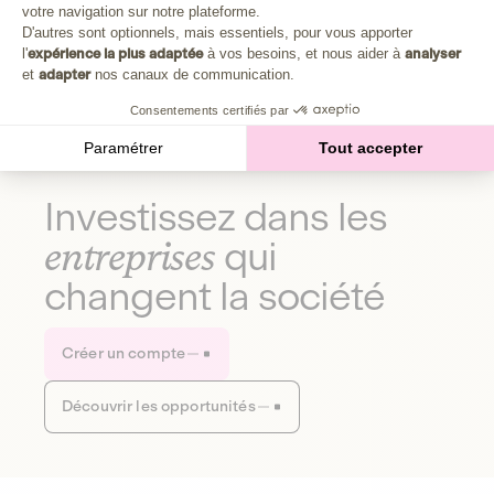
Plongez au cœur de la fabrique d'une autre économie,
votre navigation sur notre plateforme.
Axeptio consent
celle qui fait du bien à la planète et aux humains.
D'autres sont optionnels, mais essentiels, pour vous apporter
l'
expérience la plus adaptée
à vos besoins, et nous aider à
analyser
et
adapter
nos canaux de communication.
Découvrir notre média
Consentements certifiés par
Paramétrer
Tout accepter
Investissez dans les
entreprises
qui
changent la société
Créer un compte
Découvrir les opportunités