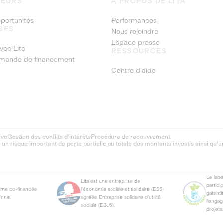
SEURS
À PROPOS DE LITA
pportunités
Performances
SES
Nous rejoindre
Espace presse
vec Lita
RESSOURCES
emande de financement
Centre d'aide
ive
Gestion des conflits d’intérêts
Procédure de recouvrement
 risque important de perte partielle ou totale des montants investis ainsi qu'u
Le lab
Lita est une entreprise de
partici
orme co-financée
l'économie sociale et solidaire (ESS)
garanti
enne.
agréée Entreprise solidaire d'utilité
l'enga
sociale (ESUS).
projets