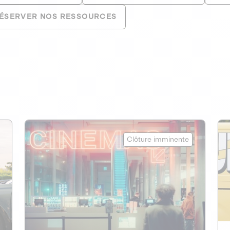
ÉSERVER NOS RESSOURCES
mk2 cinémas
Clôture imminente
CAPITAL INVESTISSEMENT
1
CULTURE INDÉPENDANTE
Maison de cinéma indépendante de
référence en Europe