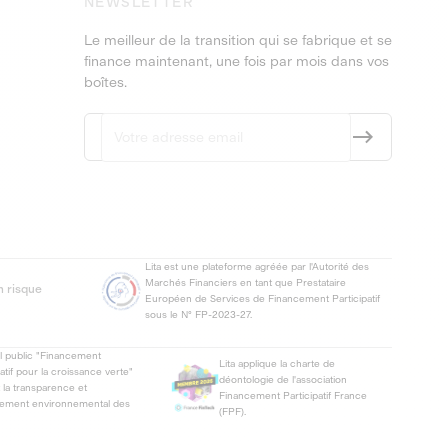
NEWSLETTER
Le meilleur de la transition qui se fabrique et se
finance maintenant, une fois par mois dans vos
boîtes.
Lita est une plateforme agréée par l'Autorité des
Marchés Financiers en tant que Prestataire
n risque
Européen de Services de Financement Participatif
sous le N° FP-2023-27.
el public "Financement
Lita applique la charte de
patif pour la croissance verte"
déontologie de l'association
t la transparence et
Financement Participatif France
gement environnemental des
(FPF).
.