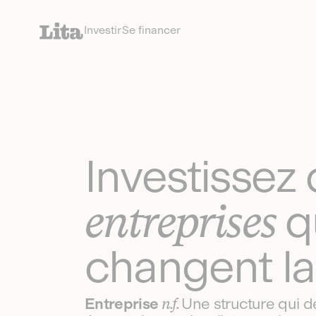
Investir
Se financer
Investissez 
entreprises
q
changent la
Entreprise
n.f.
Une structure qui 