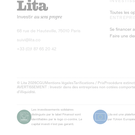
INVESTIS
Toutes les o
Investir
au sens propre
ENTREPRI
Se financer a
68 rue de Hauteville, 75010 Paris
Faire une d
suivi@lita.co
+33 (0)1 87 65 20 42
© Lita 2026
CGU
Mentions légales
Tarifications / Prix
Procédure extinct
AVERTISSEMENT : Investir dans des entreprises non cotées comporte un
d'illiquidité.
Les investissements solidaires
distingués par le label Finansol sont
Lita est une platef
identifiables par le logo ci-contre. Le
par l'Union Europé
capital investi n'est pas garanti.