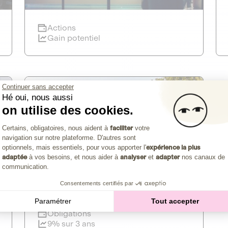
Clôture imminente
Actions
mk2 cinémas
Gain potentiel
CAPITAL INVESTISSEMENT
CULTURE INDÉPENDANTE
Continuer sans accepter
mylight Energy
Clôture imminente
Hé oui, nous aussi
CULTURE ET MÉDIAS
on utilise des cookies.
Plateforme de Gestion du Consentemen
DETTE PRIVÉE
Maison de cinéma indépendante de
Certains, obligatoires, nous aident à
faciliter
votre
Découvrir l'opportunité
référence en Europe
navigation sur notre plateforme. D'autres sont
1
PRÉSERVER NOS RESSOURCES
Axeptio consent
optionnels, mais essentiels, pour vous apporter l'
expérience la plus
adaptée
à vos besoins, et nous aider à
analyser
et
adapter
nos canaux de
Actions
Le leader français de la fourniture
communication.
Gain potentiel
d'électricité intelligente
Consentements certifiés par
Paramétrer
Tout accepter
Clôture imminente
Obligations
9% sur 3 ans