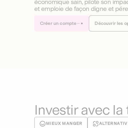
économique sain, pilote son impac
et emploie de façon digne et pér
Créer un compte
Découvrir les o
Investir avec la
MIEUX MANGER
ALTERNATIV