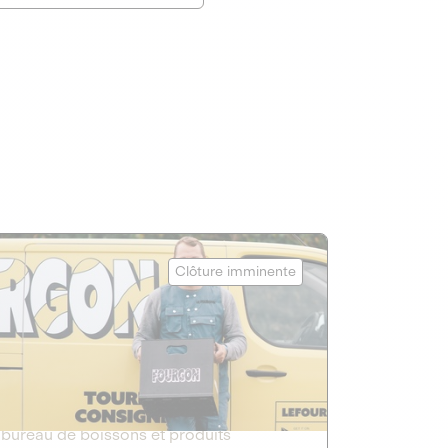
Le Fourgon
Clôture imminente
DETTE PRIVÉE
2
ÉCONOMIE CIRCULAIRE
Le service de livraison à domicile et au
bureau de boissons et produits