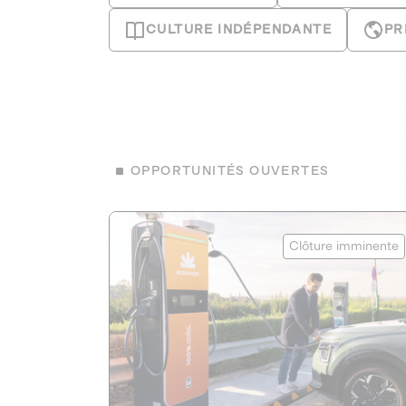
CULTURE INDÉPENDANTE
PR
OPPORTUNITÉS OUVERTES
Eranovum
Clôture imminente
ÉNERGIES RENOUVELABLES
1
AGIR POUR LE CLIMAT
Développeur d'infrastructures de
recharges pour véhicules électriques