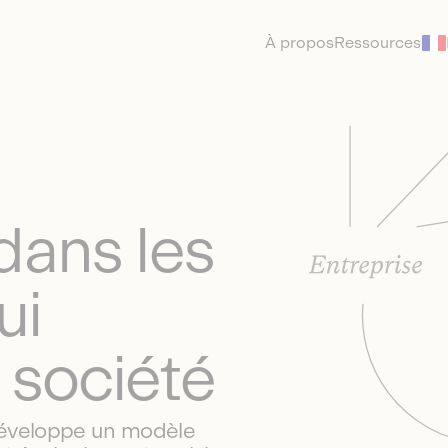
À propos
Ressources
dans les
ui
 société
développe un modèle