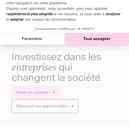
Plongez au cœur de la fabrique d'une autre économie,
votre navigation sur notre plateforme.
Axeptio consent
celle qui fait du bien à la planète et aux humains.
D'autres sont optionnels, mais essentiels, pour vous apporter
l'
expérience la plus adaptée
à vos besoins, et nous aider à
analyser
et
adapter
nos canaux de communication.
Découvrir notre média
Consentements certifiés par
Paramétrer
Tout accepter
Investissez dans les
entreprises
qui
changent la société
Créer un compte
Découvrir les opportunités