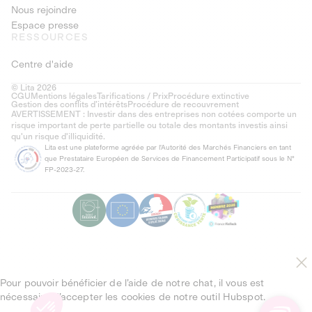
Nous rejoindre
Espace presse
RESSOURCES
Centre d'aide
© Lita 2026
CGU
Mentions légales
Tarifications / Prix
Procédure extinctive
Gestion des conflits d’intérêts
Procédure de recouvrement
AVERTISSEMENT : Investir dans des entreprises non cotées comporte un
risque important de perte partielle ou totale des montants investis ainsi
qu'un risque d'illiquidité.
Lita est une plateforme agréée par l'Autorité des Marchés Financiers en tant
que Prestataire Européen de Services de Financement Participatif sous le N°
FP-2023-27.
Pour pouvoir bénéficier de l’aide de notre chat, il vous est
nécessaire d’accepter les cookies de notre outil Hubspot.