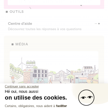
OUTILS
Centre d’aide
Découvrez toutes les réponses à vos questions
MÉDIA
Continuer sans accepter
Hé oui, nous aussi
on utilise des cookies.
La Fabrique de Lita
Plateforme de Gestion du Consenteme
Certains, obligatoires, nous aident à
faciliter