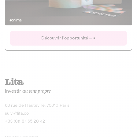
Actions
Gain potentiel
Ouverture imminente
IR 50% JEIR
150 0 B Ter
Onima
Découvrir l'opportunité
CAPITAL INVESTISSEMENT
MIEUX MANGER
AGRICULTURE ET ALIMENTATION
La deep-tech qui transforme la levure de bière en “super-
farine” durable et nutritive.
Actions
Investir
au sens propre
Gain potentiel
IR 50% JEIR
150 0 B Ter
Découvrir l'opportunité
68 rue de Hauteville, 75010 Paris
suivi@lita.co
+33 (0)1 87 65 20 42