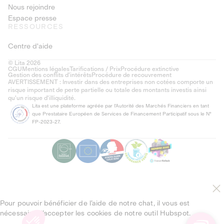
Nous rejoindre
Espace presse
RESSOURCES
Centre d'aide
© Lita 2026
CGU
Mentions légales
Tarifications / Prix
Procédure extinctive
Gestion des conflits d’intérêts
Procédure de recouvrement
AVERTISSEMENT : Investir dans des entreprises non cotées comporte un
risque important de perte partielle ou totale des montants investis ainsi
qu'un risque d'illiquidité.
Lita est une plateforme agréée par l'Autorité des Marchés Financiers en tant
que Prestataire Européen de Services de Financement Participatif sous le N°
FP-2023-27.
Pour pouvoir bénéficier de l’aide de notre chat, il vous est
nécessaire d’accepter les cookies de notre outil Hubspot.