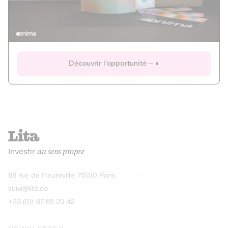
Actions
Gain potentiel
Ouverture imminente
IR 50% JEIR
150 0 B Ter
Onima
Découvrir l'opportunité
CAPITAL INVESTISSEMENT
MIEUX MANGER
AGRICULTURE ET ALIMENTATION
La deep-tech qui transforme la levure de bière en “super-
farine” durable et nutritive.
Actions
Investir
au sens propre
Gain potentiel
IR 50% JEIR
150 0 B Ter
Découvrir l'opportunité
68 rue de Hauteville, 75010 Paris
suivi@lita.co
+33 (0)1 87 65 20 42