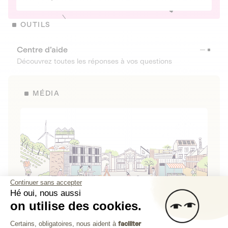
OUTILS
Centre d’aide
Découvrez toutes les réponses à vos questions
MÉDIA
Continuer sans accepter
Hé oui, nous aussi
on utilise des cookies.
La Fabrique de Lita
Plateforme de Gestion du Consenteme
Certains, obligatoires, nous aident à
faciliter