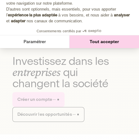
Plongez au cœur de la fabrique d'une autre économie,
votre navigation sur notre plateforme.
Axeptio consent
celle qui fait du bien à la planète et aux humains.
D'autres sont optionnels, mais essentiels, pour vous apporter
l'
expérience la plus adaptée
à vos besoins, et nous aider à
analyser
et
adapter
nos canaux de communication.
Découvrir notre média
Consentements certifiés par
Paramétrer
Tout accepter
Investissez dans les
entreprises
qui
changent la société
Créer un compte
Découvrir les opportunités