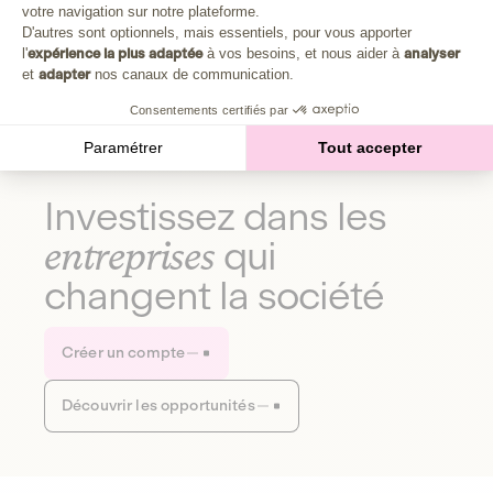
Plongez au cœur de la fabrique d'une autre économie,
votre navigation sur notre plateforme.
Axeptio consent
celle qui fait du bien à la planète et aux humains.
D'autres sont optionnels, mais essentiels, pour vous apporter
l'
expérience la plus adaptée
à vos besoins, et nous aider à
analyser
et
adapter
nos canaux de communication.
Découvrir notre média
Consentements certifiés par
Paramétrer
Tout accepter
Investissez dans les
entreprises
qui
changent la société
Créer un compte
Découvrir les opportunités