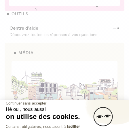
OUTILS
Centre d’aide
Découvrez toutes les réponses à vos questions
MÉDIA
Continuer sans accepter
Hé oui, nous aussi
on utilise des cookies.
La Fabrique de Lita
Plateforme de Gestion du Consenteme
Certains, obligatoires, nous aident à
faciliter