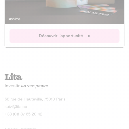
Actions
Gain potentiel
Ouverture imminente
IR 50% JEIR
150 0 B Ter
Onima
Découvrir l'opportunité
CAPITAL INVESTISSEMENT
MIEUX MANGER
AGRICULTURE ET ALIMENTATION
La deep-tech qui transforme la levure de bière en “super-
farine” durable et nutritive.
Actions
Investir
au sens propre
Gain potentiel
IR 50% JEIR
150 0 B Ter
Découvrir l'opportunité
68 rue de Hauteville, 75010 Paris
suivi@lita.co
+33 (0)1 87 65 20 42