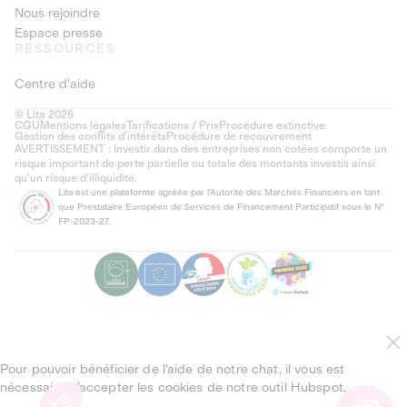
Nous rejoindre
Espace presse
RESSOURCES
Centre d'aide
© Lita 2026
CGU
Mentions légales
Tarifications / Prix
Procédure extinctive
Gestion des conflits d’intérêts
Procédure de recouvrement
AVERTISSEMENT : Investir dans des entreprises non cotées comporte un
risque important de perte partielle ou totale des montants investis ainsi
qu'un risque d'illiquidité.
Lita est une plateforme agréée par l'Autorité des Marchés Financiers en tant
que Prestataire Européen de Services de Financement Participatif sous le N°
FP-2023-27.
Pour pouvoir bénéficier de l’aide de notre chat, il vous est
nécessaire d’accepter les cookies de notre outil Hubspot.