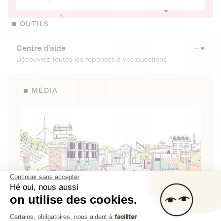
OUTILS
Centre d’aide
Découvrez toutes les réponses à vos questions
MÉDIA
Continuer sans accepter
Hé oui, nous aussi
on utilise des cookies.
La Fabrique de Lita
Plateforme de Gestion du Consenteme
Certains, obligatoires, nous aident à
faciliter