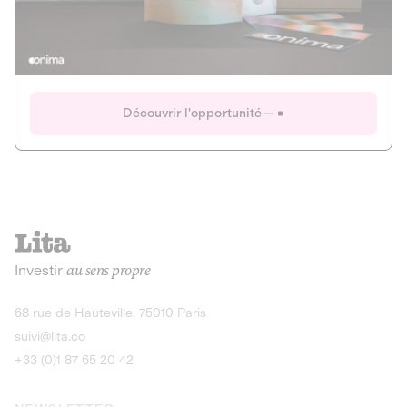
Actions
Gain potentiel
Ouverture imminente
IR 50% JEIR
150 0 B Ter
Onima
Découvrir l'opportunité
CAPITAL INVESTISSEMENT
MIEUX MANGER
AGRICULTURE ET ALIMENTATION
La deep-tech qui transforme la levure de bière en “super-
farine” durable et nutritive.
Actions
Investir
au sens propre
Gain potentiel
IR 50% JEIR
150 0 B Ter
Découvrir l'opportunité
68 rue de Hauteville, 75010 Paris
suivi@lita.co
+33 (0)1 87 65 20 42