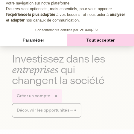
Plongez au cœur de la fabrique d'une autre économie,
votre navigation sur notre plateforme.
Axeptio consent
celle qui fait du bien à la planète et aux humains.
D'autres sont optionnels, mais essentiels, pour vous apporter
l'
expérience la plus adaptée
à vos besoins, et nous aider à
analyser
et
adapter
nos canaux de communication.
Découvrir notre média
Consentements certifiés par
Paramétrer
Tout accepter
Investissez dans les
entreprises
qui
changent la société
Créer un compte
Découvrir les opportunités