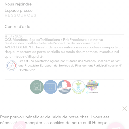
Nous rejoindre
Espace presse
RESSOURCES
Centre d'aide
© Lita 2026
CGU
Mentions légales
Tarifications / Prix
Procédure extinctive
Gestion des conflits d’intérêts
Procédure de recouvrement
AVERTISSEMENT : Investir dans des entreprises non cotées comporte un
risque important de perte partielle ou totale des montants investis ainsi
qu'un risque d'illiquidité.
Lita est une plateforme agréée par l'Autorité des Marchés Financiers en tant
que Prestataire Européen de Services de Financement Participatif sous le N°
FP-2023-27.
Pour pouvoir bénéficier de l’aide de notre chat, il vous est
nécessaire d’accepter les cookies de notre outil Hubspot.