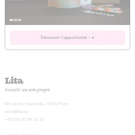
Actions
Gain potentiel
Ouverture imminente
IR 50% JEIR
150 0 B Ter
Onima
Découvrir l'opportunité
CAPITAL INVESTISSEMENT
MIEUX MANGER
AGRICULTURE ET ALIMENTATION
La deep-tech qui transforme la levure de bière en “super-
farine” durable et nutritive.
Actions
Investir
au sens propre
Gain potentiel
IR 50% JEIR
150 0 B Ter
Découvrir l'opportunité
68 rue de Hauteville, 75010 Paris
suivi@lita.co
+33 (0)1 87 65 20 42