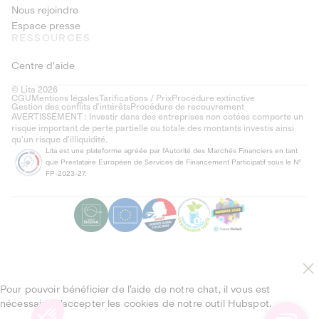
Nous rejoindre
Espace presse
RESSOURCES
Centre d'aide
© Lita 2026
CGU
Mentions légales
Tarifications / Prix
Procédure extinctive
Gestion des conflits d’intérêts
Procédure de recouvrement
AVERTISSEMENT : Investir dans des entreprises non cotées comporte un
risque important de perte partielle ou totale des montants investis ainsi
qu'un risque d'illiquidité.
Lita est une plateforme agréée par l'Autorité des Marchés Financiers en tant
que Prestataire Européen de Services de Financement Participatif sous le N°
FP-2023-27.
Pour pouvoir bénéficier de l’aide de notre chat, il vous est
nécessaire d’accepter les cookies de notre outil Hubspot.