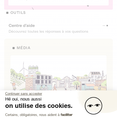
OUTILS
Centre d’aide
Découvrez toutes les réponses à vos questions
MÉDIA
Continuer sans accepter
Hé oui, nous aussi
on utilise des cookies.
La Fabrique de Lita
Plateforme de Gestion du Consenteme
Certains, obligatoires, nous aident à
faciliter