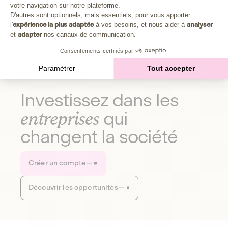
Plongez au cœur de la fabrique d'une autre économie,
votre navigation sur notre plateforme.
Axeptio consent
celle qui fait du bien à la planète et aux humains.
D'autres sont optionnels, mais essentiels, pour vous apporter
l'
expérience la plus adaptée
à vos besoins, et nous aider à
analyser
et
adapter
nos canaux de communication.
Découvrir notre média
Consentements certifiés par
Paramétrer
Tout accepter
Investissez dans les
entreprises
qui
changent la société
Créer un compte
Découvrir les opportunités