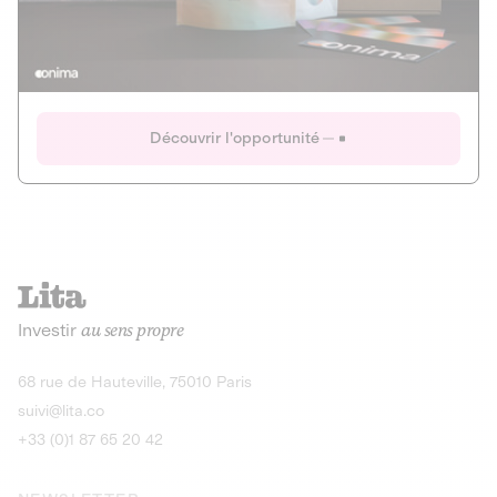
Actions
Gain potentiel
Ouverture imminente
IR 50% JEIR
150 0 B Ter
Onima
Découvrir l'opportunité
CAPITAL INVESTISSEMENT
MIEUX MANGER
AGRICULTURE ET ALIMENTATION
La deep-tech qui transforme la levure de bière en “super-
farine” durable et nutritive.
Actions
Investir
au sens propre
Gain potentiel
IR 50% JEIR
150 0 B Ter
Découvrir l'opportunité
68 rue de Hauteville, 75010 Paris
suivi@lita.co
+33 (0)1 87 65 20 42