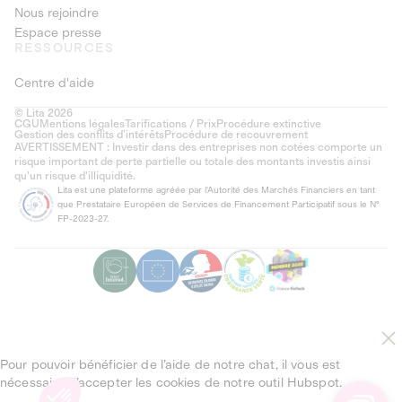
Nous rejoindre
Espace presse
RESSOURCES
Centre d'aide
© Lita 2026
CGU
Mentions légales
Tarifications / Prix
Procédure extinctive
Gestion des conflits d’intérêts
Procédure de recouvrement
AVERTISSEMENT : Investir dans des entreprises non cotées comporte un
risque important de perte partielle ou totale des montants investis ainsi
qu'un risque d'illiquidité.
Lita est une plateforme agréée par l'Autorité des Marchés Financiers en tant
que Prestataire Européen de Services de Financement Participatif sous le N°
FP-2023-27.
Pour pouvoir bénéficier de l’aide de notre chat, il vous est
nécessaire d’accepter les cookies de notre outil Hubspot.