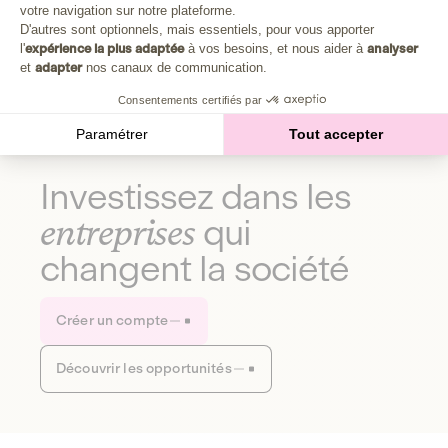
Plongez au cœur de la fabrique d'une autre économie,
votre navigation sur notre plateforme.
Axeptio consent
celle qui fait du bien à la planète et aux humains.
D'autres sont optionnels, mais essentiels, pour vous apporter
l'
expérience la plus adaptée
à vos besoins, et nous aider à
analyser
et
adapter
nos canaux de communication.
Découvrir notre média
Consentements certifiés par
Paramétrer
Tout accepter
Investissez dans les
entreprises
qui
changent la société
Créer un compte
Découvrir les opportunités