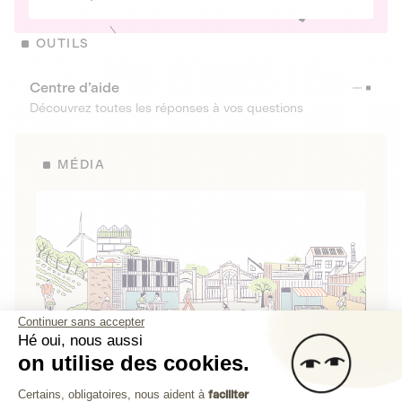
OUTILS
Centre d’aide
Découvrez toutes les réponses à vos questions
MÉDIA
Continuer sans accepter
Hé oui, nous aussi
on utilise des cookies.
La Fabrique de Lita
Plateforme de Gestion du Consenteme
Certains, obligatoires, nous aident à
faciliter