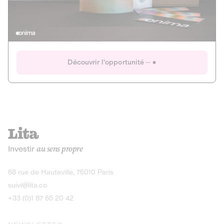
Actions
Gain potentiel
Ouverture imminente
IR 50% JEIR
150 0 B Ter
Onima
Découvrir l'opportunité
CAPITAL INVESTISSEMENT
MIEUX MANGER
AGRICULTURE ET ALIMENTATION
La deep-tech qui transforme la levure de bière en “super-
farine” durable et nutritive.
Actions
Investir
au sens propre
Gain potentiel
IR 50% JEIR
150 0 B Ter
Découvrir l'opportunité
68 rue de Hauteville, 75010 Paris
suivi@lita.co
+33 (0)1 87 65 20 42