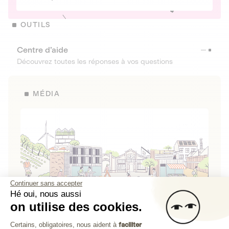
OUTILS
Centre d’aide
Découvrez toutes les réponses à vos questions
MÉDIA
Continuer sans accepter
Hé oui, nous aussi
on utilise des cookies.
La Fabrique de Lita
Plateforme de Gestion du Consenteme
Certains, obligatoires, nous aident à
faciliter