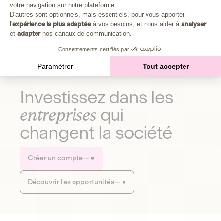
Plongez au cœur de la fabrique d'une autre économie,
votre navigation sur notre plateforme.
Axeptio consent
celle qui fait du bien à la planète et aux humains.
D'autres sont optionnels, mais essentiels, pour vous apporter
l'
expérience la plus adaptée
à vos besoins, et nous aider à
analyser
et
adapter
nos canaux de communication.
Découvrir notre média
Consentements certifiés par
Paramétrer
Tout accepter
Investissez dans les
entreprises
qui
changent la société
Créer un compte
Découvrir les opportunités