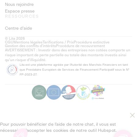
Nous rejoindre
Espace presse
RESSOURCES
Centre d'aide
© Lita 2026
CGU
Mentions légales
Tarifications / Prix
Procédure extinctive
Gestion des conflits d’intérêts
Procédure de recouvrement
AVERTISSEMENT : Investir dans des entreprises non cotées comporte un
risque important de perte partielle ou totale des montants investis ainsi
qu'un risque d'illiquidité.
Lita est une plateforme agréée par l'Autorité des Marchés Financiers en tant
que Prestataire Européen de Services de Financement Participatif sous le N°
FP-2023-27.
Pour pouvoir bénéficier de l’aide de notre chat, il vous est
nécessaire d’accepter les cookies de notre outil Hubspot.