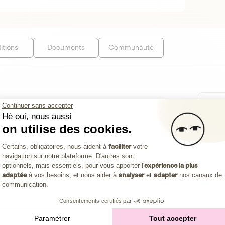
itions
Documents
Communauté
Continuer sans accepter
Hé oui, nous aussi
on utilise des cookies.
Plateforme de Gestion du Consentemen
Certains, obligatoires, nous aident à
faciliter
votre
navigation sur notre plateforme. D'autres sont
Axeptio consent
optionnels, mais essentiels, pour vous apporter l'
expérience la plus
adaptée
à vos besoins, et nous aider à
analyser
et
adapter
nos canaux de
communication.
Consentements certifiés par
Mon
Paramétrer
Tout accepter