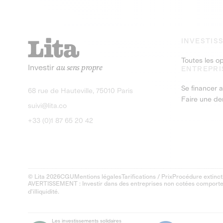
INVESTIS
Toutes les o
Investir
au sens propre
ENTREPRI
Se financer a
68 rue de Hauteville, 75010 Paris
Faire une d
suivi@lita.co
+33 (0)1 87 65 20 42
© Lita 2026
CGU
Mentions légales
Tarifications / Prix
Procédure extinct
AVERTISSEMENT : Investir dans des entreprises non cotées comporte un
d'illiquidité.
Les investissements solidaires