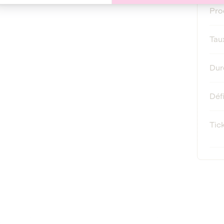
Prod
Taux
Dur
Déf
Tic