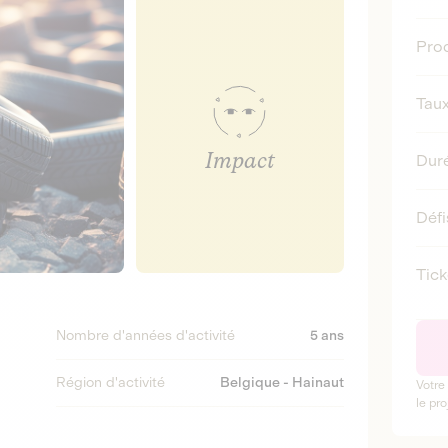
Prod
Taux
Impact
Duré
Défi
Tic
Nombre d'années d'activité
5 ans
Région d'activité
Belgique - Hainaut
Votre
le pro