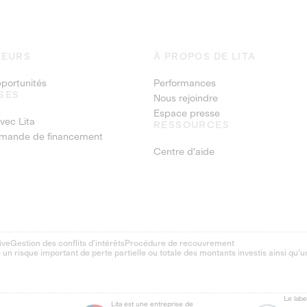
SEURS
À PROPOS DE LITA
pportunités
Performances
SES
Nous rejoindre
Espace presse
vec Lita
RESSOURCES
emande de financement
Centre d'aide
ive
Gestion des conflits d’intérêts
Procédure de recouvrement
 risque important de perte partielle ou totale des montants investis ainsi qu'u
Le lab
Lita est une entreprise de