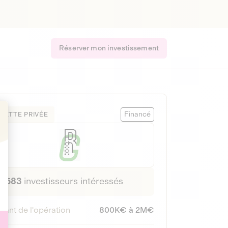
Réserver mon investissement
Financé
DETTE PRIVÉE
t : Personnalisez vos Options
583
investisseurs intéressés
tant de l'opération
800K€ à 2M€