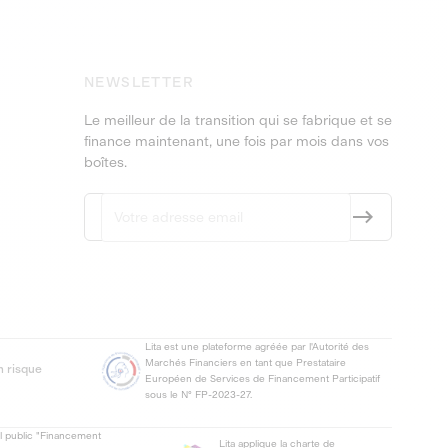
NEWSLETTER
Le meilleur de la transition qui se fabrique et se
finance maintenant, une fois par mois dans vos
boîtes.
Lita est une plateforme agréée par l'Autorité des
Marchés Financiers en tant que Prestataire
n risque
Européen de Services de Financement Participatif
sous le N° FP-2023-27.
el public "Financement
Lita applique la charte de