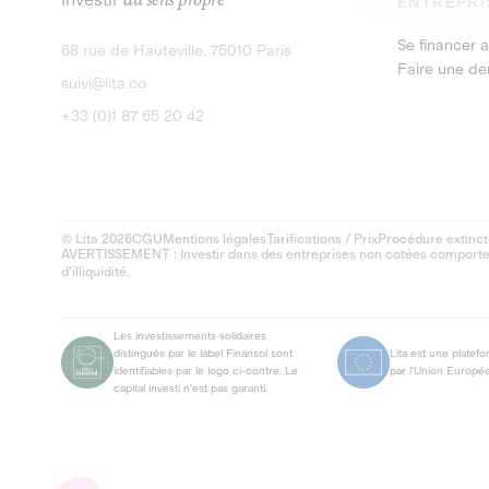
ENTREPRI
Se financer a
68 rue de Hauteville, 75010 Paris
Faire une d
suivi@lita.co
+33 (0)1 87 65 20 42
© Lita 2026
CGU
Mentions légales
Tarifications / Prix
Procédure extinct
AVERTISSEMENT : Investir dans des entreprises non cotées comporte un
d'illiquidité.
Les investissements solidaires
distingués par le label Finansol sont
Lita est une platef
identifiables par le logo ci-contre. Le
par l'Union Europé
capital investi n'est pas garanti.