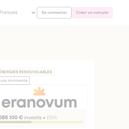
Français
Se connecter
Créer un compte
ÉNERGIES RENOUVELABLES
ture imminente
 086 100 €
investis
136%