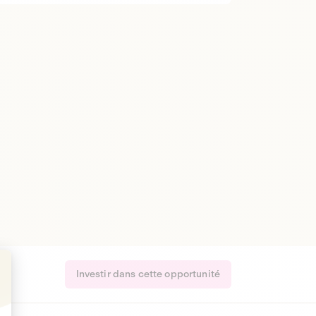
Investir dans cette opportunité
t : Personnalisez vos Options