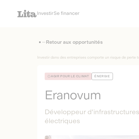
Investir
Se financer
Retour aux opportunités
Investir dans des entreprises comporte un risque de perte to
AGIR POUR LE CLIMAT
ÉNERGIE
Eranovum
Développeur d'infrastructure
électriques