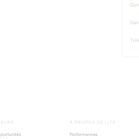
Dur
Gar
Tic
SEURS
À PROPOS DE LITA
pportunités
Performances