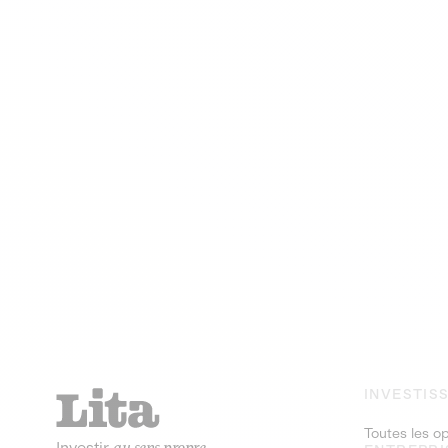
INVESTIS
Toutes les o
Investir
au sens propre