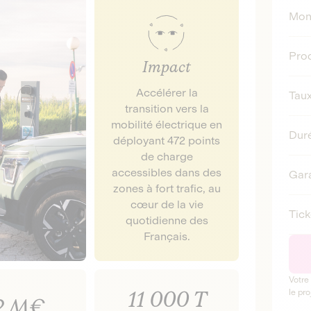
Mont
Prod
Impact
Accélérer la
Taux
transition vers la
mobilité électrique en
Duré
déployant 472 points
de charge
accessibles dans des
Gara
zones à fort trafic, au
cœur de la vie
Tic
quotidienne des
Français.
Votre
11 000 T
le pro
2 M€