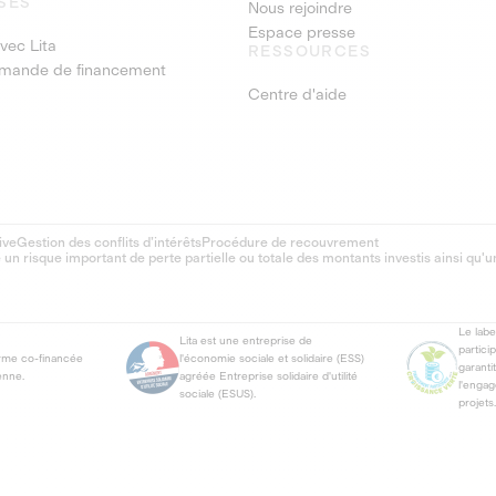
SES
Nous rejoindre
Espace presse
vec Lita
RESSOURCES
emande de financement
Centre d'aide
ive
Gestion des conflits d’intérêts
Procédure de recouvrement
 risque important de perte partielle ou totale des montants investis ainsi qu'u
Le lab
Lita est une entreprise de
partici
orme co-financée
l'économie sociale et solidaire (ESS)
garanti
enne.
agréée Entreprise solidaire d'utilité
l'enga
sociale (ESUS).
projets