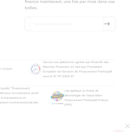
finance maintenant, une fois par mois dans vos
boîtes.
Lita est une plateforme agréée par l'Autorité des
Marchés Financiers en tant que Prestataire
n risque
Européen de Services de Financement Participatif
sous le N° FP-2023-27.
el public "Financement
Lita applique la charte de
patif pour la croissance verte"
déontologie de l'association
t la transparence et
Financement Participatif France
gement environnemental des
(FPF).
.