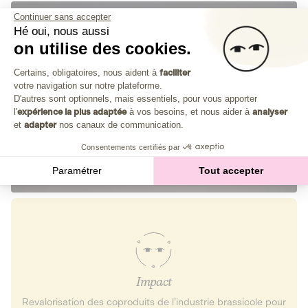
Continuer sans accepter
Hé oui, nous aussi
on utilise des cookies.
Plateforme de Gestion du Consenteme
Certains, obligatoires, nous aident à
faciliter
votre navigation sur notre plateforme.
Axeptio consent
D'autres sont optionnels, mais essentiels, pour vous apporter
l'
expérience la plus adaptée
à vos besoins, et nous aider à
analyser
et
adapter
nos canaux de communication.
Consentements certifiés par
Paramétrer
Tout accepter
Impact
Revalorisation des coproduits de l’industrie brassicole pour